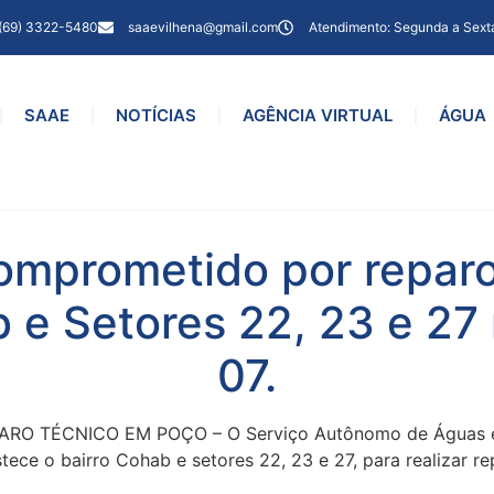
(69) 3322-5480
saaevilhena@gmail.com
Atendimento: Segunda a Sext
SAAE
NOTÍCIAS
AGÊNCIA VIRTUAL
ÁGUA
omprometido por reparo
 e Setores 22, 23 e 27 
07.
TÉCNICO EM POÇO – O Serviço Autônomo de Águas e Es
stece o bairro Cohab e setores 22, 23 e 27, para realizar re