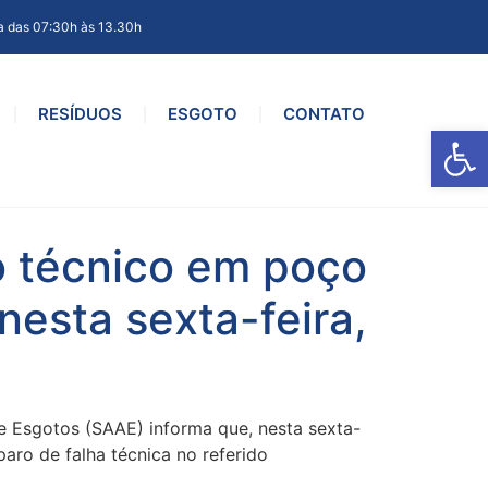
a das 07:30h às 13.30h
RESÍDUOS
ESGOTO
CONTATO
Ab
 técnico em poço
nesta sexta-feira,
gotos (SAAE) informa que, nesta sexta-
paro de falha técnica no referido