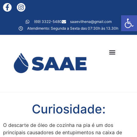
Ab
(69) 3322-5480
saaevilhena@gmail.com
Atendimento: Segunda a Sexta das 07:30h às 13.30h
AGÊNCIA VIRTUAL
Curiosidade:
O descarte de óleo de cozinha na pia é um dos
principais causadores de entupimentos na caixa de