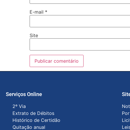
E-mail
*
Site
Serviços Online
Sit
2º Via
Not
Extrato de Débitos
Por
Histórico de Certidão
Lic
Quitação anual
Lei