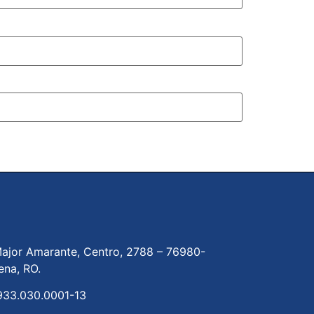
ajor Amarante, Centro, 2788 –
76980-
ena, RO.
933.030.0001-13