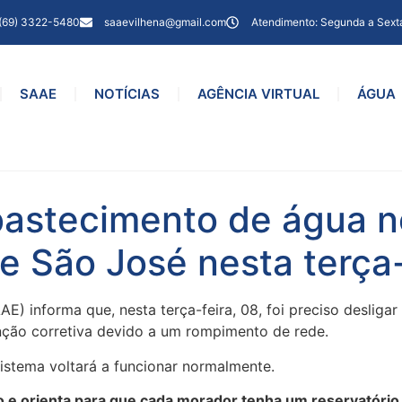
(69) 3322-5480
saaevilhena@gmail.com
Atendimento: Segunda a Sext
SAAE
NOTÍCIAS
AGÊNCIA VIRTUAL
ÁGUA
bastecimento de água no
 São José nesta terça-
) informa que, nesta terça-feira, 08, foi preciso desliga
nção corretiva devido a um rompimento de rede.
istema voltará a funcionar normalmente.
e orienta para que cada morador tenha um reservatório d