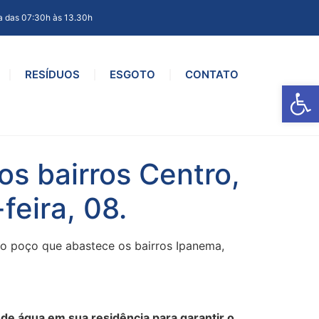
a das 07:30h às 13.30h
RESÍDUOS
ESGOTO
CONTATO
Ab
s bairros Centro,
feira, 08.
r o poço que abastece os bairros Ipanema,
e água em sua residência para garantir o