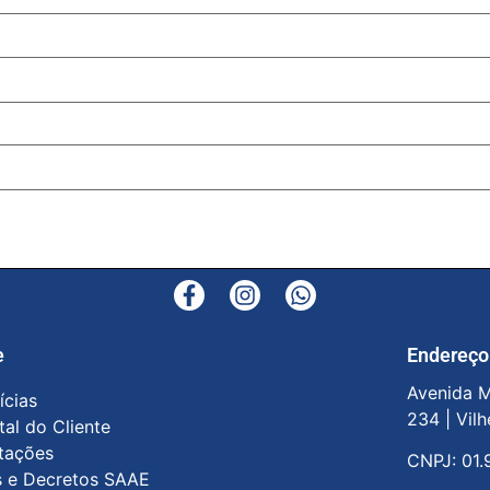
e
Endereço
Avenida M
ícias
234 |
Vilh
tal do Cliente
itações
CNPJ: 01.
s e Decretos SAAE