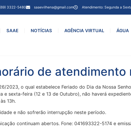
(69) 3322-5480
saaevilhena@gmail.com
Atendimento: Segunda a Sext
SAAE
NOTÍCIAS
AGÊNCIA VIRTUAL
ÁGUA
orário de atendimento n
26/2023, o qual estabelece Feriado do Dia da Nossa Senho
ra e sexta-feira (12 e 13 de Outubro), não haverá expedie
 às 13h.
idade e não sofrerão interrupção neste período.
cação continuam abertos. Fone: 041693322-5174 e emissão