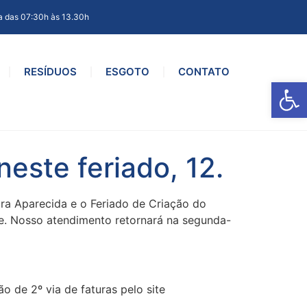
a das 07:30h às 13.30h
RESÍDUOS
ESGOTO
CONTATO
Ab
este feriado, 12.
ra Aparecida e o Feriado de Criação do
nte. Nosso atendimento retornará na segunda-
 de 2º via de faturas pelo site