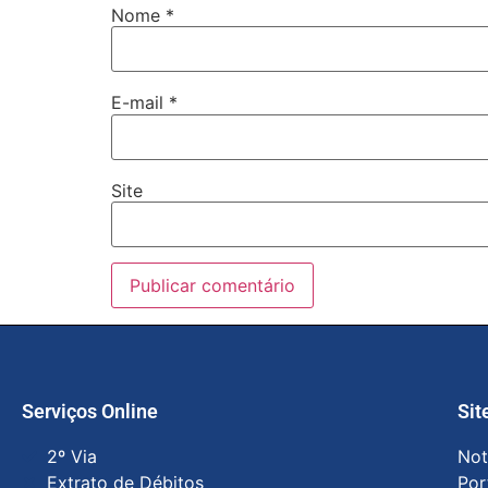
Nome
*
E-mail
*
Site
Serviços Online
Sit
2º Via
Not
Extrato de Débitos
Por