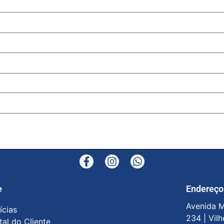
e
Endereço
Avenida M
ícias
234 |
Vilh
tal do Cliente