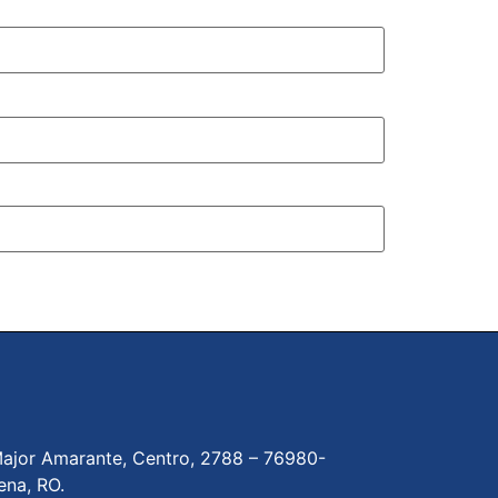
ajor Amarante, Centro, 2788 –
76980-
ena, RO.