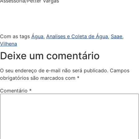
Assessoria/Petter Vargas
Com as tags
Água
,
Analises e Coleta de Água
,
Saae
,
Vilhena
Deixe um comentário
O seu endereço de e-mail não será publicado.
Campos
obrigatórios são marcados com
*
Comentário
*